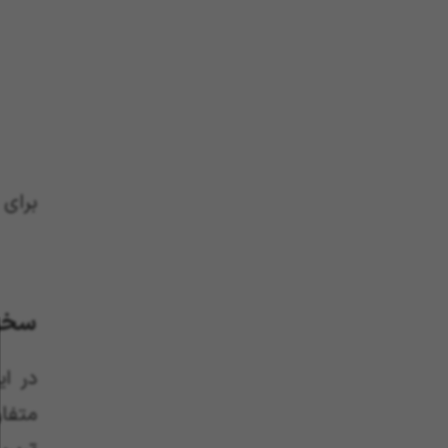
برای
سخن
در ا
متفا