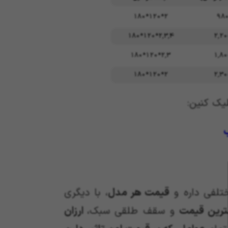
2*120*180
980
2,3,4*120*180
2,20
2,3*120*180
1,80
2*120*180
2,30
یک کنین:
تلفی داره و
قیمت هر مدل
، با دیگری
ترین قیمت
و سقف طلقی سبک،
ارزان