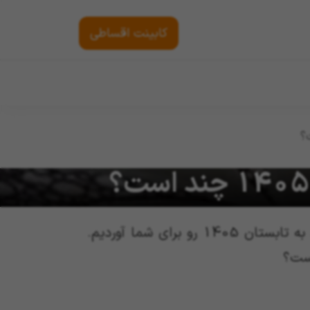
کابینت اقساطی
مربوط به تابستان 1405 رو برای شما آوردیم.
ت؟