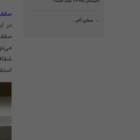
تابستان 1405 چند است؟
سقف‌
سخن آخر…
در ا
سقف 
می‌ت
شفاف
استفا