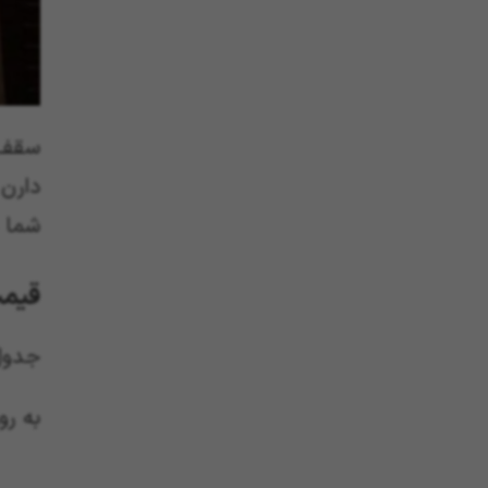
سقف‌
دارن
شما م
قیمت 
جدول
به رو