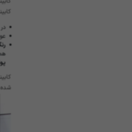
کابین
کابی
در 
عو
رن
هما
پو
کابی
شده: