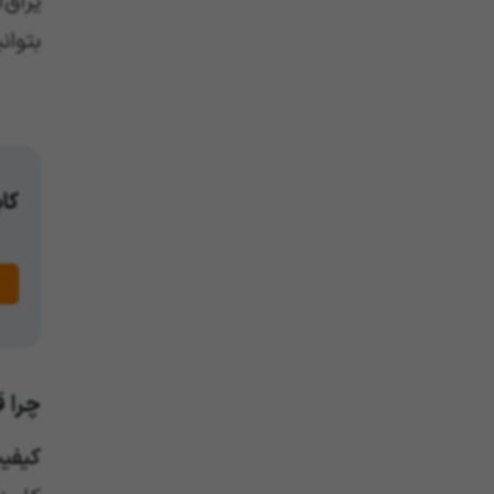
یراق‌
بتوان
کاب
چرا ق
کیفیت