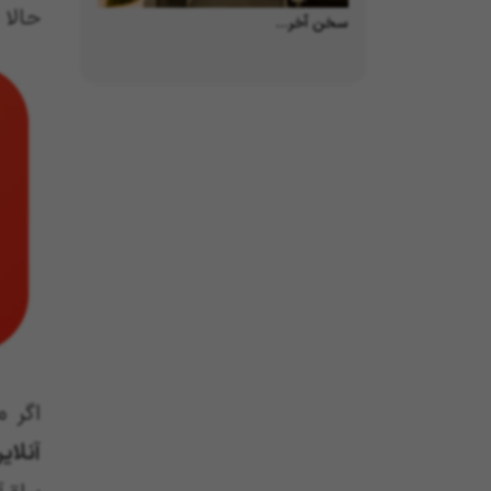
حالا 
سخن آخر…
اگر م
آنلا