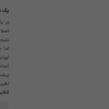
یک ن
در با
اصلا
نتیجه
اما 
اورت
انجا
پیشن
تغیی
آنلای