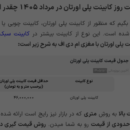
وز کابینت پلی اورتان در مرداد 1405 چقدر است؟
 بگیم که منظور از کابینت پلی اورتان، کابینت چوبی ی
شده است. این نوع از کابینت بیشتر در
کابینت سبک 
ت پلی اورتان با مغزی ام دی اف به شرح زیر است:
جدول قیمت کابینت پلی اورتان
آخرین بروزرسانی
۱۴۰۵/۵/۱
نوع کابینت
حداقل قیمت کابینت پلی اورتان
(
برحسب متر و به تومان
)
کابینت پلی اورتان
46,000,000
بالا
به روشِ
متری
که در بازار نیز رایج است ارائه ش
حدودی از قیمت
رو به شما میدن.
روش قیمت گیری د