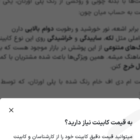
ت‌ها با بدنه چوبی و روکشی از رنگ پلی اورتان، یکی 
نت به حساب میان چون:
برابر اشعه، نور خورشید و رطوبت
دوام
بالایی
دارن
املی مثل
لکه
،
ساییدگی
و
خراشیدگی
روی این نوع کابینت
گ‌های متنوعی
از این پوشش در بازار موجود هست که به 
هنگ میشه. همین ویژگی‌ها باعث شده مشتریان با کمال
ل خرج
کنن.
نت ام دی اف خام رنگ شده با پلی اورتان، که توسط د
به قیمت کابینت نیاز دارید؟
میتوانید قیمت دقیق کابینت خود را از کارشناسان و کابینت