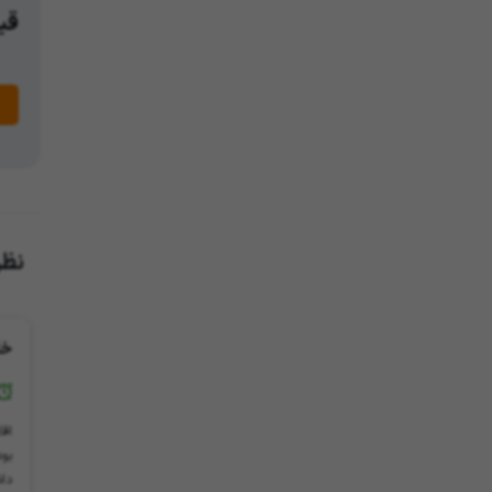
قیم
نظر
خا
اق
بود
داش