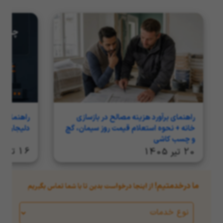
داده‌ها و خلق محتواهایی هستم که علاوه بر
جذب مخاطب، تجربه‌ای ارزشمند برای او رقم
بزنند.
راهنمای برآورد هزینه مصالح در بازسازی
راهنمای ج
خانه + نحوه استعلام قیمت روز سیمان، گچ
دلیجان در سا
و چسب کاشی
16 تیر 1405
20 تیر 1405
ما درخدمتیم!
از اینجا درخواست بدین تا با شما تماس بگیریم