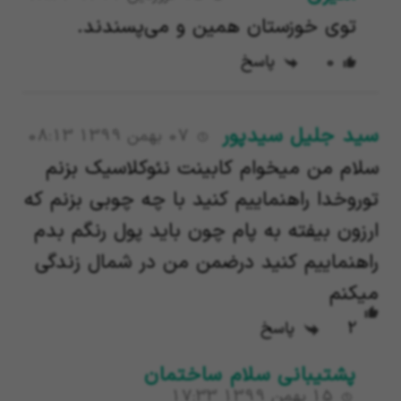
توی خوزستان همین و می‌پسندند.
0
پاسخ
سید جلیل سیدپور
07 بهمن 1399 08:13
سلام من میخوام کابینت نئوکلاسیک بزنم
توروخدا راهنماییم کنید با چه چوبی بزنم که
ارزون بیفته به پام چون باید پول رنگم بدم
راهنماییم کنید درضمن من در شمال زندگی
میکنم
2
پاسخ
پشتیبانی سلام ساختمان
15 بهمن 1399 17:33