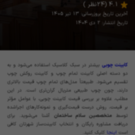
4.1
(24 نظر )
آخرین تاریخ بروزرسانی: 13 تیر 1405
تاریخ انتشار: 2 دی 1404
کابینت چوبی
بیشتر در سبک کلاسیک استفاده می‌شود و به
دو دسته اصلی کابینت تمام چوب و کابینت روکش چوب
تقسیم می‌شود. طبیعتاً مدل‌های تمام چوب قیمت بالاتری
دارند، چون چوب طبیعی متریال گران‌تری است. در این
مطلب، علاوه بر بررسی قیمت کابینت چوبی، با عوامل مؤثر
بر قیمت، روش درست قیمت‌گیری و نمونه‌کارهای اجراشده
توسط
متخصصین سلام ساختمان
آشنا می‌شوید. برای
دریافت مشاوره رایگان و انتخاب کابینت‌ساز شهرتان کافی
است
اینجا
کلیک کنید.