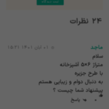
24
نظرات
ماجد
01 آبان 1401 15:21
سلام
متراژ 6×5 آشپزخانه
با طرح جزیره
به دنبال دوام و زیبایی هستم
پیشنهاد شما چیست ؟
0
پاسخ