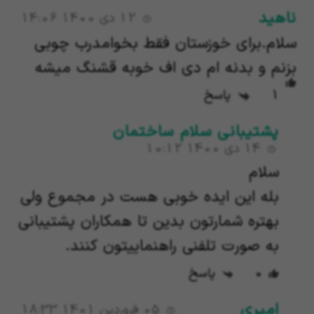
ناهید
12 دی 1400 14:06
سلام.برای خوزستان فقط بخوامدرب چوبی
بزنم و بدنه ام دی اف خوبه قشنگ میشه
1
پاسخ
پشتیبانی سلام ساختمان
14 دی 1400 10:12
سلام
بله این ایده خوبی هست در مجموع ولی
بهتره شمارتون بدین تا همکاران پشتیبانی
به صورت تلفنی راهنماییتون کنند.
0
پاسخ
امیری
05 فروردین 1401 18:33