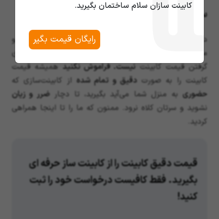
کابینت سازان سلام ساختمان بگیرید.
سخن آخر
رایگان قیمت بگیر
در این مقاله با
قیمت کابینت نئوکلاسیک
آشنا شدید و
متوجه شدید که قیمت‌گیری
متری
اصلا
روش درستی
برای
گرفتن قیمت کابینت
نیست. فراموش نکنید
همیشه قیمت
کابینت را به صورت
دقیق و تمام شده
از کابینت‌سازی که
حضوری
به منزل شما می‌آید بگیرید، تا دچار
ضرر و زیان
نشوید و سرتان کلاه نرود. ممنون که ما را تا اینجا همراهی
کردید.
قیمت دقیق کابینت را از کابینت ساز حرفه ای
بگیرید. فقط کافیست درخواست خود را ثبت
کنید!