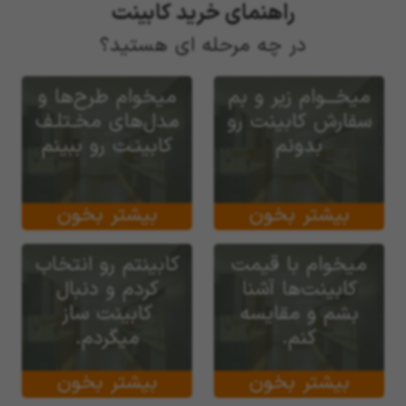
راهنمای خرید کابینت
در چه مرحله ای هستید؟
میخـــوام زیر و بم
میخوام طرح‌ها و
سفارش کابینت رو
مدل‌های مخـتلـف
بدونم
کابینـت رو ببینم
بیشتر بخون
بیشتر بخون
میخوام با قیمت
کابینتم رو انتخاب
کابینت‌ها آشنا
کردم و دنبال
بشم و مقایسه
کابینت ساز
کنم.
میگردم.
بیشتر بخون
بیشتر بخون