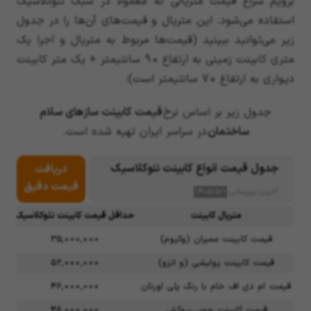
برویم سراغ قیمت متریالی که معمولاً در سبک نئوکلاسیک
استفاده می‌شود. این متریال و قیمت‌های آن‌ها را در جدول
زیر می‌توانید ببینید (قیمت‌ها مربوط به متریال و اجرا یک
متری کابینت زمینی به ارتفاع 90 سانتیمتر + یک متر کابینت
دیواری به ارتفاع 70 سانتیمتر است):
جدول زیر بر اساس نرخ
قیمت کابینت سازهای سلام
ساختمان
در سراسر ایران تهیه شده است.
جدول قیمت انواع کابینت نئوکلاسیک
دریافت
قیمت دقیق
آخرین بروزرسانی
۱۴۰۵/۵/۱
متریال کابینت
حداقل قیمت کابینت نئوکلاسیک
حد
قیمت کابینت ممبران (وکیوم)
35,000,000
قیمت کابینت پولیشی (و انزو)
52,000,000
قیمت ام دی اف خام با رنگ پلی اورتان
46,000,000
قیمت کابینت چوبی-روکش
48,000,000