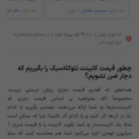
پرسیدم منصفانه تر بود. کارشون هم خیلی تمیز و
ساختمان هم برای معرفی
نام دکوراتور:
میثم رشید همدانی
تهران
نام دکوراتور:
جلال حیدری
بادقت هست. زمانبندی هم که اول مار گفتند
متخصص و متعهدی ممنو
دقیقا طبق همون کار رو انجام دادن. امیدوارم هر
جا هستند سلامت و خدا به کسب و کارشون برکت
بده.
تا کنون بیش از 4000 نفر پروژه خود را در «سلام ساختمان»
اجرا کرده اند.
چطور قیمت کابینت نئوکلاسیک را بگیریم که
دچار ضرر نشویم؟
همانطور که گفتیم قیمت متری روش درستی نیست،
مخصوصاً اگه بخواهید بر اساس قیمت متری که
کابینت‌سازها به شما ارائه می‌دهند، تصمیم بگیرید با کدام
یک از آن‌ها کار کنید و با کدام کار نکنید! چرا که ممکن است
مثلا یک کابینت‌ساز به شما بگوید کابینت را با قیمت متری 1
میلیون تومان اجرا می‌کنم؛ شما هم محاسبه کنید که مثلا