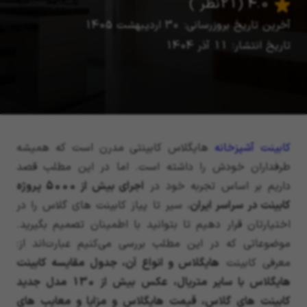
4.0
(21 نظر )
آخرین تاریخ بروزرسانی: 30 اردیبهشت 1405
تاریخ انتشار: 11 آذر 1404
کابینت آشپزخانه
هایگلاس کابینتی مدرن است که همیشه
طرفداران خودش را داشته است. اما در این مطلب قصد
داریم بر اساس تجربه خود در
اجرای بیش از 5000 پروژه
کابینت در سراسر ایران
، سیر تا پیاز کابینت های گلاس را در
اختیارتان قرار دهیم تا بتوانید با اطمینان تصمیم بگیرید.
موضوعاتی که در این مطلب بررسی می‌کنیم عبارت‌اند از:
معرفی کابینت
هایگلاس و انواع آن، جدول مقایسه کابینت
هایگلاس با سایر متریال، عکس بیش از 130 مدل جدید
کابینت های گلاس، قیمت هایگلاس و مزایا و معایب های