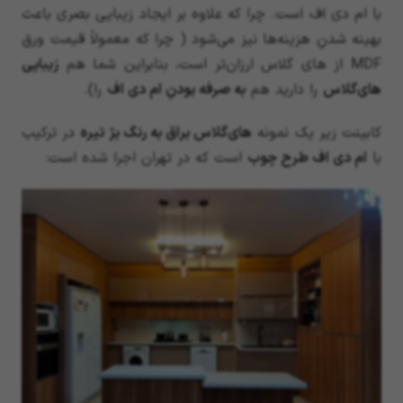
با ام دی اف است. چرا که علاوه بر ایجاد زیبایی بصری باعث
بهینه شدنِ هزینه‌ها نیز می‌شود ( چرا که معمولاً قیمت ورق
MDF از های گلاس ارزان‌تر است، بنابراین شما هم
زیبایی
های‌گلاس
را دارید هم
به صرفه بودنِ ام دی اف
را).
کابینت زیر یک نمونه
های‌گلاس براق به رنگ بژ تیره
در ترکیب
با
ام دی اف طرح چوب
است که در تهران اجرا شده است: