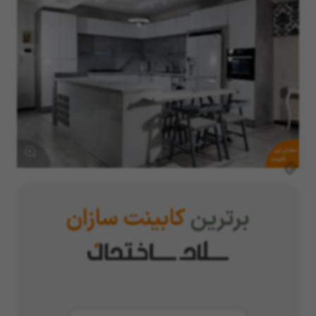
سفارش این
کابینت
برترین
کابینت سازان