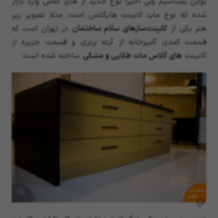
بودن بشناسیم ولی اخیراً نوع جدید از های گلاس وارد بازار
شده که نوع ماتِ کابینت هایگلاس است. مثلا تصویر زیر
هنر یکی از
کابینت‌سازهای سلام ساختمان
در تهران است که
قسمت کمدی آشپزخانه از آینه برنزی و قسمت جزیره از
کابینت
های گلاس مات طلایی و مشکی
ساخته شده است:
سفارش این
کابینت