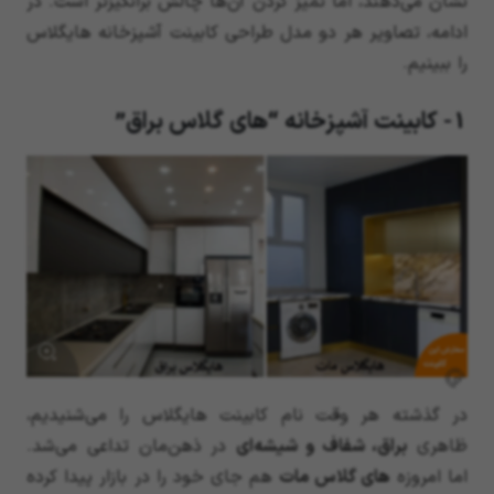
نشان می‌دهند، اما تمیز کردن آن‌ها چالش برانگیزتر است. در
ادامه، تصاویر هر دو مدل طراحی کابینت آشپزخانه هایگلاس
را ببینیم.
1- کابینت آشپزخانه “های گلاس براق”
سفارش این
کابینت
در گذشته هر وقت نام کابینت هایگلاس را می‌شنیدیم،
ظاهری
براق، شفاف و شیشه‌ای
در ذهن‌مان تداعی می‌شد.
اما امروزه
های گلاس مات
هم جای خود را در بازار پیدا کرده