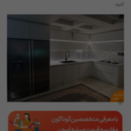
کنید:
سفارش این
کابینت