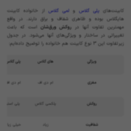
کابینت‌های
پلی گلاس
و
لمی گلاس
از خانواده کابینت
هایگلاس بوده و ظاهری شفاف و براق دارند. در واقع
مهمترین تفاوت آنها در
روکش ورق‌شان
است که باعث
تغییراتی در ساختار و ویژگی‌های آنها می‌شود. در جدول
زیر تفاوت این 3 نوع کابینت هم خانواده را توضیح داده‌ایم:
ویژگی
های گلاس
پلی گلاس
مغزی
ام دی اف
ام دی اف
روکش
پلکسی گلاس
پلی استر
شفافیت
زیاد
خیلی زیاد