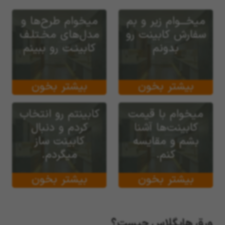
میخـــوام زیر و بم
میخوام طرح‌ها و
سفارش کابینت رو
مدل‌های مخـتلـف
بدونم
کابینـت رو ببینم
بیشتر بخون
بیشتر بخون
میخوام با قیمت
کابینتم رو انتخاب
کابینت‌ها آشنا
کردم و دنبال
بشم و مقایسه
کابینت ساز
کنم.
میگردم.
بیشتر بخون
بیشتر بخون
ورق هایگلاس چیست؟