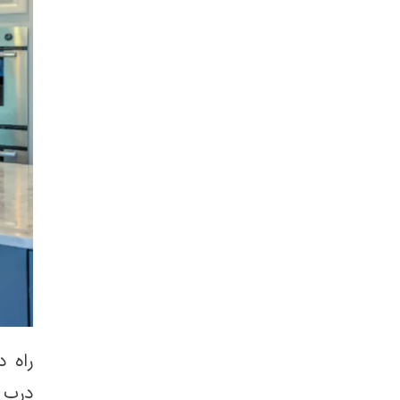
راه د
درب ک