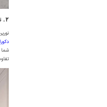
2. تغییر سیستم روشنایی آشپزخانه
نورپر
دکورا
شما م
تفاوت