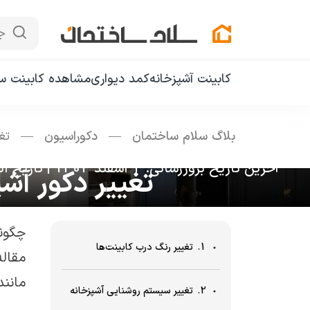
ج
کابینت آشپزخانه
کمد دیواری
مشاهده کابینت سا
بلاگ سلام ساختمان
—
دکوراسیون
—
تغی
آخرین تاریخ بروزرسانی: 1 اسفند 1403
|
تاریخ انتشار: 1
تغییر دکور آشپزخانه 
چگون
1. تغییر رنگ درب کابینت‌ها
مقال
مانند
2. تغییر سیستم روشنایی آشپزخانه