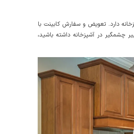
پزخانه دارد. تعویض و سفارش کابینت با
ییر چشمگیر در آشپزخانه داشته باشید،