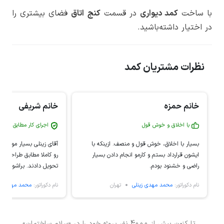
با ساخت
کمد دیواری
در قسمت
کنج
اتاق
فضای بیشتری را
در اختیار داشته‌باشید.
نظرات مشتریان کمد
خانم حمزه
خانم شریفی
با اخلاق و خوش قول
اجرای کار مطابق با طر
بسیار با اخلاق، خوش قول و منصف. ازینکه با
آقای زینلی بسیار مودب، ک
ایشون قرارداد بستم و کارمو انجام دادن بسیار
رو کاملا مطابق طراحی ک
راضی و خشنود بودم.
تحویل دادند. براشون آرز
افزون دارم.
نام دکوراتور:
محمد مهدی زینلی
تهران
نام دکوراتور:
محمد مهدی زی
تا کنون بیش از 4000 نفر پروژه خود را در «سلام ساختمان»