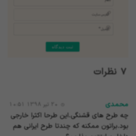
آدرس
سایت
ایمیل*
7
نظرات
محمدی
20 تیر 1398 10:51
چه طرح های قشنگی.این طرحا اکثرا خارجی
بود.براتون ممکنه که چندتا طرح ایرانی هم