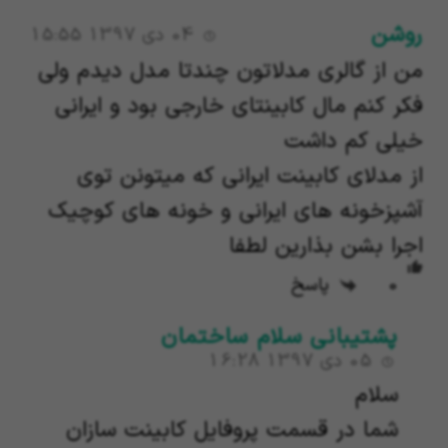
روشن
04 دی 1397 15:55
من از گالری مدلاتون چندتا مدل دیدم ولی
فکر کنم مال کابینتای خارجی بود و ایرانی
خیلی کم داشت
از مدلای کابینت ایرانی که میتونن توی
آشپزخونه های ایرانی و خونه های کوچیک
اجرا بشن بذارین لطفا
0
پاسخ
پشتیبانی سلام ساختمان
05 دی 1397 16:28
سلام
شما در قسمت پروفایل کابینت سازان