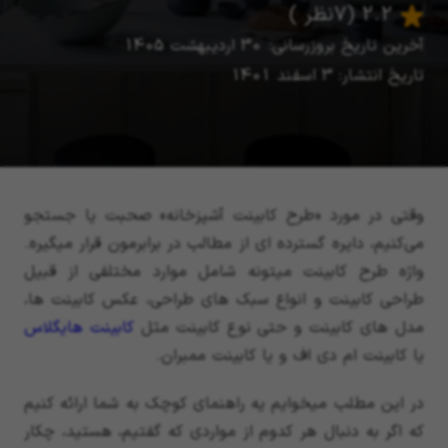
2.2
(7 نظر )
آخرین تاریخ بروزرسانی: 30 اردیبهشت 1405
تاریخ انتشار: 3 اسفند 1401
وقتی در مورد «طرح کابینت آشپزخانه» صحبت یا جستجو
می‌کنیم، دایره گسترده ای از مطالب در برابرمون قرار میگیره.
واژه طرح کابینت میتونه شامل موارد مختلفی از قبیل
طراحی کابینت و انواع سبک های طراحی، عکس کابینت ها،
مدل های کابینت و حتی نوع کابینت مثل
کابینت هایگلاس
یا کابینت ام دی اف و یا کابینت ممبران.
در این مطلب میخوایم یه راهنمای کوچک به شما ارائه کنیم
که اگر به دنبال هر کدوم از مواردی که گفتیم، هستید، چکار