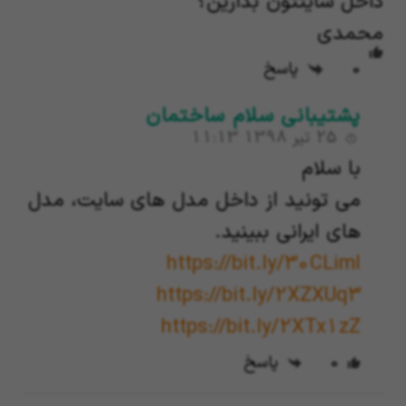
داخل سایتتون بذارین؟
محمدی
0
پاسخ
پشتیبانی سلام ساختمان
25 تیر 1398 11:13
با سلام
می تونید از داخل مدل های سایت، مدل
های ایرانی ببینید.
https://bit.ly/30CLiml
https://bit.ly/2XZXUq3
https://bit.ly/2XTx1zZ
0
پاسخ