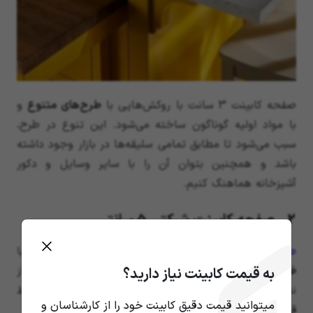
صفحه کابینت 3 سانت با روکش‌هایی با
طرح‌های متنوع
و
با مواد اولیه گوناگون ساخته می‌شود. این تنوع در طرح،
سبب می‌شود تا مطابق تمامی سلیقه‌ها در بازار وجود داشته
باشد و همچنین بتوان آن را با سایر وسایل و دکور
آشپزخانه هماهنگ کنیم.
2. صفحه کابینت شرکتی 5 سانتی
صفحه کابینت شرکتی 5 سانتی
یا همان صفحه کابینت با
ضخامت 5 سانتی متر
، یکی از انواع صفحه کابینت است که از
به قیمت کابینت نیاز دارید؟
نظر ضخامت در گروه صفحات کابینت با ضخامت متوسط
میتوانید قیمت دقیق کابینت خود را از کارشناسان و
قرار می‌گیرد.