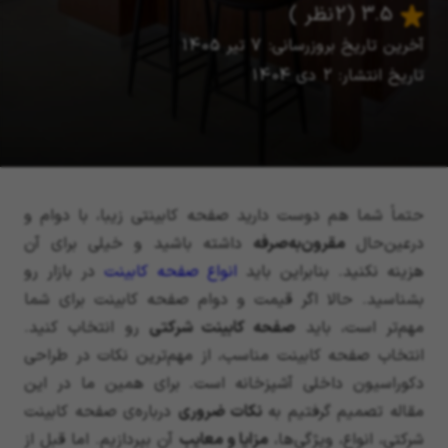
3.5
(2 نظر )
آخرین تاریخ بروزرسانی: 7 تیر 1405
تاریخ انتشار: 2 دی 1404
حتماً شما هم دوست دارید صفحه کابینتی زیبا، با دوام و
درعین‌حال
مقرون‌به‌صرفه
داشته باشید و خیلی برای آن
هزینه نکنید. بنابراین باید
انواع صفحه کابینت
در بازار رو
بشناسید. حالا اگر قیمت و دوام صفحه کابینت برای شما
مهم‌تر است، باید
صفحه کابینت شرکتی
رو انتخاب کنید.
انتخاب صفحه کابینت مناسب، از مهم‌ترین نکات در طراحی
دکوراسیون داخلی آشپزخانه است. برای همین ما در این
مقاله تصمیم گرفتیم به
نکات ضروری
درباره‌ی صفحه کابینت
شرکتی، انواع، ویژگی‌ها،
مزایا و معایب
آن بپردازیم. اما قبل از