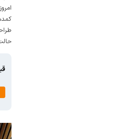
امرو
کمدها
طراح
حالت
قی