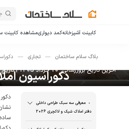
ج
کابینت آشپزخانه
کمد دیواری
مشاهده کابینت سا
بلاگ سلام ساختمان
—
تجاری
—
دکوراسیون امل
آخرین تاریخ بروزرسانی: 10 خرداد 1405
|
تاریخ انتشا
دکوراسیون املاک شیک 2026 | 30 م
دکور 
معرفی سه سبک طراحی داخلی
نشان
دفتر املاک شیک و لاکچری 2026
ساده 
دکور