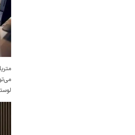
متری
می‌تو
لوست