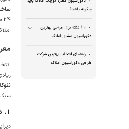
دکوراسیون مغازه کوچک املاک باید
ساختمان، 30 عکس دک
چگونه باشد؟
2024 به شما می‌گویند. درضمن 
10 نکته برای طراحی بهترین
املا
دکوراسیون مشاور املاک
معرف
راهنمای انتخاب بهترین شرکت
طراحی دکوراسیون املاک
انتخ
زیادی
نئوک
سبک‌ه
1. دیزاین داخلی مشاوره املاک مدرن
دیزای