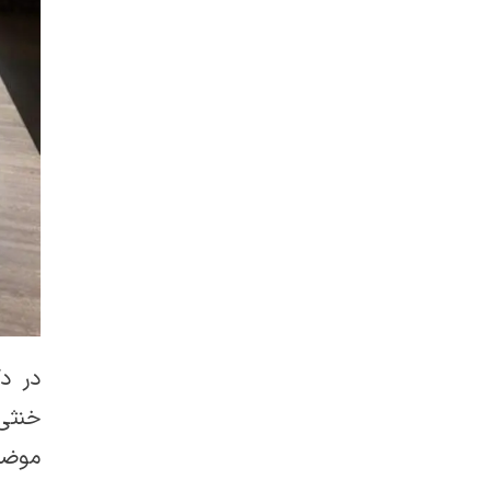
در د
خنثی
موضو