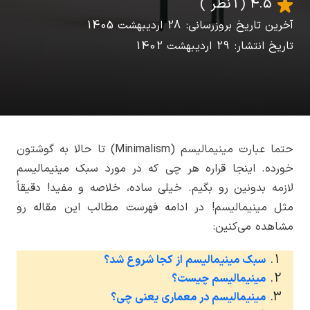
4.5
(1 نظر )
آخرین تاریخ بروزرسانی: 28 اردیبهشت 1405
تاریخ انتشار: 29 اردیبهشت 1402
حتما عبارت مینیمالیسم (Minimalism) تا حالا به گوشتون
خورده. اینجا قراره هر چی که در مورد سبک مینیمالیسم
لازمه بدونین رو بگیم. خیلی ساده، خلاصه و مفید! دقیقاً
مثل مینیمالیسم! در ادامه فهرست مطالب این مقاله رو
مشاهده می‌کنین:
سبک مینیمالیسم از کجا شروع شد؟
مینیمالیسم چیست؟
مینیمالیسم در معماری یعنی چی؟