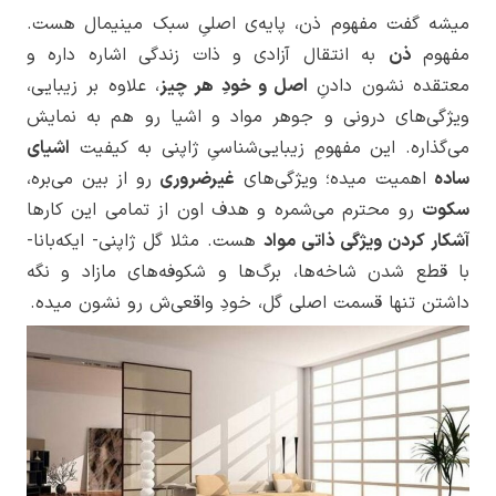
میشه گفت مفهوم ذن، پایه‌ی اصلیِ سبک مینیمال هست.
مفهوم
ذن
به انتقال آزادی و ذات زندگی اشاره داره و
معتقده نشون دادنِ
اصل و خودِ هر چیز
، علاوه بر زیبایی،
ویژگی‌های درونی و جوهر مواد و اشیا رو هم به نمایش
می‌گذاره. این مفهومِ زیبایی‌شناسیِ ژاپنی به کیفیت
اشیای
ساده
اهمیت میده؛ ویژگی‌های
غیرضروری
رو از بین می‌بره،
سکوت
رو محترم می‌شمره و هدف اون از تمامی این کارها
آشکار کردن ویژگی ذاتی مواد
هست. مثلا گل ژاپنی- ایکه‌بانا-
با قطع شدن شاخه‌ها، برگ‌ها و شکوفه‌های مازاد و نگه
داشتن تنها قسمت اصلی گل، خودِ واقعی‌ش رو نشون میده.