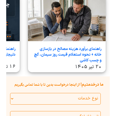
داده‌ها و خلق محتواهایی هستم که علاوه بر
جذب مخاطب، تجربه‌ای ارزشمند برای او رقم
بزنند.
راهنمای برآورد هزینه مصالح در بازسازی
راهنمای ج
خانه + نحوه استعلام قیمت روز سیمان، گچ
دلیجان در سا
و چسب کاشی
16 تیر 1405
20 تیر 1405
ما درخدمتیم!
از اینجا درخواست بدین تا با شما تماس بگیریم