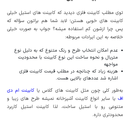
توی مطلب کابینت فلزی دیدید که کابینت های استیل خیلی
کابینت های خوبی هستن؛ لابد شما هم براتون سؤاله که
پس چرا ازشون کم استفاده میشه؟ جواب به صورت خیلی
خلاصه به این ایرادات مربوطه:
عدم امکان انتخاب طرح و رنگ متنوع که به دلیل نوع
متریال و نحوه ساخت این نوع کابینت با محدودیت
مواجهه
هزینه زیاد که چنانچه در مطلب قیمت کابینت فلزی
اشاره شد عددهای بالایی هست.
به‌طور کلی چون مثل کابینت های گلاس یا
کابینت ام دی
اف
یا سایر انواع کابینت آشپزخانه نمیشه طرح های زیبا و
متنوعی رو با استیل ساخت، لذا کابینت استیل کاربرد
محدودتری داره.