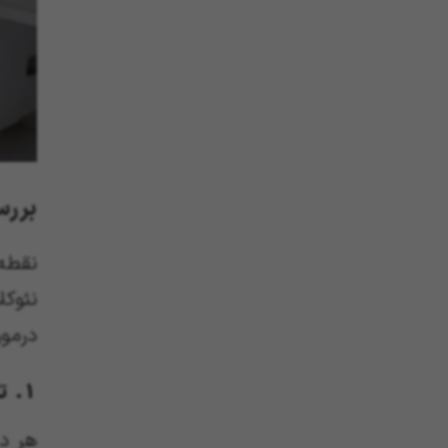
بررس
نقطه
نئوک
درمور
1. تفاوت در ضخامت ورق کابینت‌ انزو و ممبران
هر دو