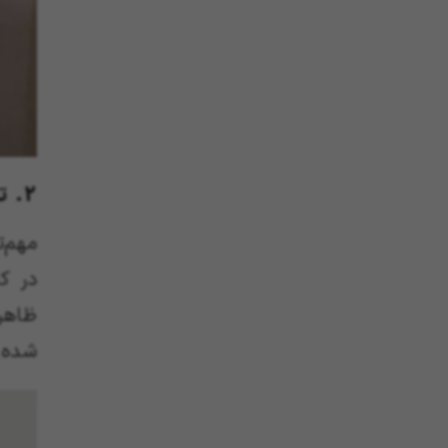
2. تفاوت در روکش کابینت‌ انزو و ممبران
مهم‌ت
در کا
ظاهری
شده 