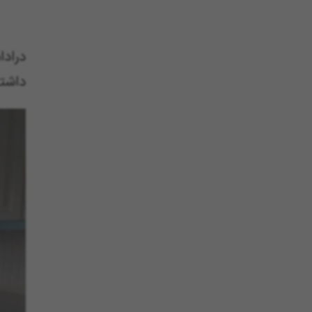
دراد
داشته