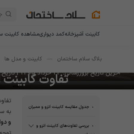
ج
کابینت آشپزخانه
کمد دیواری
مشاهده کابینت سا
بلاگ سلام ساختمان
—
کابینت و مدل ها
—
آخرین تاریخ بروزرسانی: 23 خرداد 1405
|
تاریخ انتشار:
تفاوت کابینت 
تفاوت
جدول مقایسه کابینت‌ انزو و ممبران
به س
و دوام
بررسی تفاوت‌های کابینت انزو و
توجه