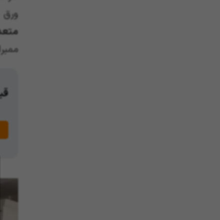
ورق 
متعد
ممبر
قیم