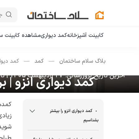
ج
کابینت آشپزخانه
کمد دیواری
مشاهده کابینت سا
بلاگ سلام ساختمان
—
کمد
—
کمد دیوا
آخرین تاریخ بروزرسانی: 27 اردیبهشت 1405
|
تاری
کمد دیواری انزو | 
کمدها
کمد دیواری انزو را بیشتر
زیاد
بشناسیم
شوید
طراح