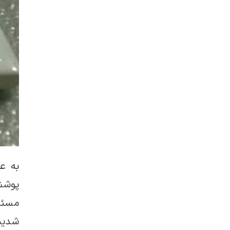
به ع
پوشش
مسئله
شدیم،