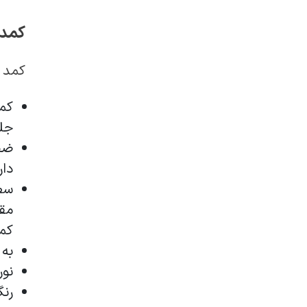
کمد 
کمد Enzo را به دلیل مزایایی که در زیر آوردیم، میشه انتخاب 
کم
جلو
ضخ
دار
سط
مقا
کمد
به 
نو
رنگ