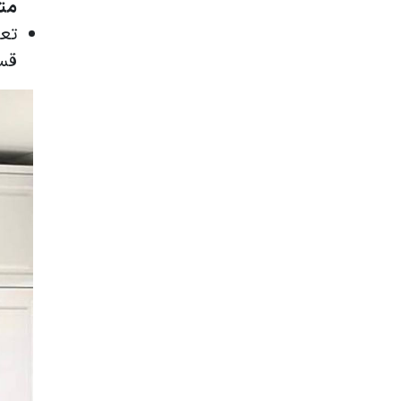
متر
تعم
قس