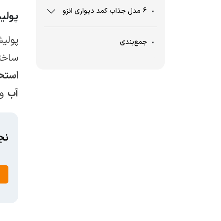
6 مدل جذاب کمد دیواری انزو
پولی
پولیش
جمع‌بندی
ساخت
استح
آب
و
نج