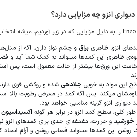
دیواری انزو چه مزایایی دارد؟
کرد:
دهای انزو، ظاهری
براق
و چشم نواز دارن. اگه از مدل‌­
ه­‌ی ظاهری این کمدها می­تواند به کمک شما آید و فضای
امت این ورق­‌ها بیشتر از حالت معمول است، پس
است
ند.
ح این مواد به خوبی
جلادهی
شده و روکشی قوی دارند 
ومشان می­کند. پس اگه کمد در معرض رطوبت بالا است
 دیواری انزو گزینه مناسبی خواهد بود.
طور کلی، سطح کمد انزو در برابر هر گونه
اکسیداسیون
م
ر
خورشید
و حرارت، دغدغه‌­ای جدی برای کمدهای انزو ن
 روشن این کمدها می­تواند فضایی روشن و
آرام
ایجاد کن