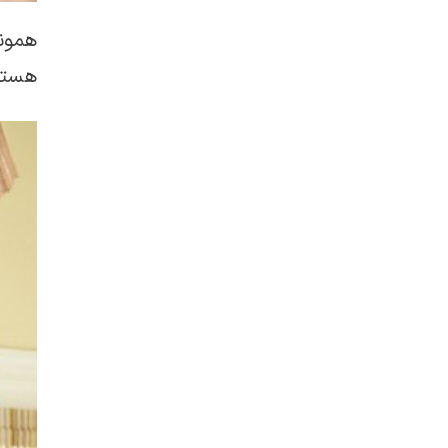
همونط
هستن