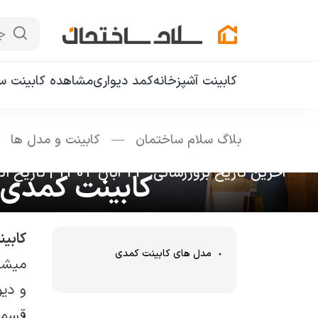
ج
کابینت آشپزخانه
کمد دیواری
مشاهده کابینت سا
بلاگ سلام ساختمان
—
کابینت و مدل ها
—
آخرین تاریخ بروزرسانی: 23 آبان 1402
|
تاریخ انتشار: 21 
کابینت کمدی چیست؟ 15 مدل مت
کابی
مدل های کابینت کمدی
میشه 
و دی
قسمت