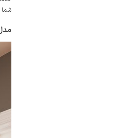
شما آ
مدل 