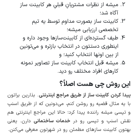
میشه از نظرات مشتریانِ قبلیِ هر کابینت ساز
آگاه شد؛
کابینت ساز بصورت مداوم توسط یه تیم
تخصصی ارزیابی میشه؛
طیف گسترده‌ای از کابینت‌سازها وجود داره و
اینطوری دستتون در انتخاب بازتره و می‌تونین
از بین اونها انتخاب کنید؛ و
میشه قبل انتخاب کابینت ساز تصاویر نمونه
کارهای افراد مختلف رو دید.
این روش چی هست اصلاً؟
پیدا کردن کابینت ساز از طریق مراجع اینترنتی
. بذارین براتون
با یه مثال قضیه رو روشن کنم، می‌دونین که از طریق اسنپ
و تپسی میشه راننده پیدا کرد؛ حالا این مراجع اینترنتی هم
نقش اسنپ و تپسی رو در
خدمات ساختمانی
دارن. یعنی
بهتون کابینت سازهای مطمئن رو در شهرتون معرفی می‌کنن.