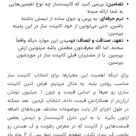
تضامین:
بررسی کنید که کابینت‌ساز چه نوع تضمین‌هایی
به شما ارائه میده؛
تیم حرفه‌ای
: یه پرس و جوی ساده از تیمش داشته
باشین، حتی می‌تونین از خود کابینت ساز در این زمینه
بپرسین؛
تعهد، صداقت و انصاف:
فهمیدن این موارد دیگه واقعاً
سخته، اما اگه معرف‌تون مطمئن باشه میتونین ازش
بپرسین. یا از مشتریان قبلیِ کابینت ساز در موردشون
بپرسین.
برای اینکه اهمیت این معیارها برای انتخاب کابینت ساز
مناسب روشن بشه، یه مثال میزنیم. فرض کنین کابینت
سازی رو صرفاً بر اساس قیمت و چون 1 میلیون تومان
ارزان‌تر از همکارانش قیمت داده، انتخاب کردین. بعد ممکنه
در طول اجرای کار بابت موضوعات مختلف هزینه‌های اضافه
ازتون بگیره. یا به این دلیل کابینت‌ساز و تیمش بعضی
قسمت‌هایی از کابینت که در معرض رطوبت و آب هستن رو
بخوبی آب بندی نکردن صفحه کابینت تنها پس از 6 ماه باد