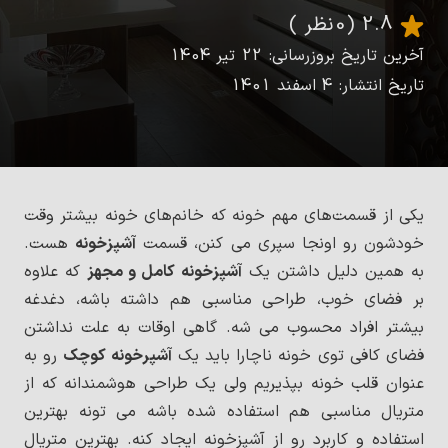
2.8
(0 نظر )
آخرین تاریخ بروزرسانی: 22 تیر 1404
تاریخ انتشار: 4 اسفند 1401
یکی از قسمت‌های مهم خونه که خانم‌های خونه بیشتر وقت
خودشون رو اونجا سپری می کنن، قسمت
آشپزخونه
هست.
به همین دلیل داشتن یک
آشپزخونه کامل و مجهز
که علاوه
بر فضای خوب، طراحی مناسبی هم داشته باشه، دغدغه
بیشتر افراد محسوب می شه. گاهی اوقات به علت نداشتن
فضای کافی توی خونه ناچارا باید یک
آشپرخونه کوچک
رو به
عنوان قلب خونه بپذیریم ولی یک طراحی هوشمندانه که از
متریال مناسبی هم استفاده شده باشه می تونه بهترین
استفاده و کاربرد رو از آشپزخونه ایجاد کنه. بهترین متریال