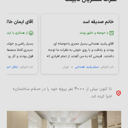
خانم صدیقه اسد
آقای ایمان خاکسار
با حوصله و دقیق بودند
از همکاری با ایشان را
اقای رشید همدانی بسیار مجری باحوصله ای
بسیار راضی و خوشحالم ا
بودند و بادقت و با روی خوش به نظرات ما توجه
حیدری.کاملا منصفانه ق
داشتند. قیمتی که به من گفتند از تمام افرادی که
قول بودند و کار رو کاملا 
پرسیدم منصفانه تر بود. کارشون هم خیلی تمیز و
ساختمان هم برای معرفی
نام دکوراتور:
میثم رشید همدانی
تهران
نام دکوراتور:
جلال حیدری
بادقت هست. زمانبندی هم که اول مار گفتند
متخصص و متعهدی ممنو
دقیقا طبق همون کار رو انجام دادن. امیدوارم هر
جا هستند سلامت و خدا به کسب و کارشون برکت
بده.
تا کنون بیش از 4000 نفر پروژه خود را در «سلام ساختمان»
اجرا کرده اند.