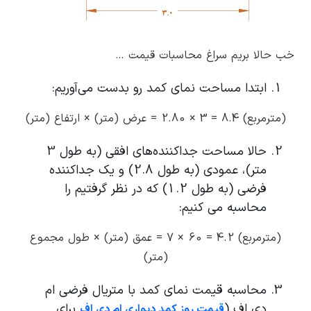
خب حالا بریم سراغ محاسبات قیمت …
ابتدا مساحت نمای کمد رو بدست می‌آوریم:
(مترمربع) 8.4 = 3 × 2.80 = عرض (متر) × ارتفاع (متر)
حالا مساحت جداکننده‌های افقی (به طول 3
متر)، عمودی (به طول 2.8) و یک جداکننده
فرضی (به طول 1.2) که در نظر گرفتیم را
محاسبه می ‌کنیم:
(مترمربع) 4.2 = 60 × 7 = عمق (متر) × طول مجموع
(متر)
محاسبه قیمت نمای کمد با متریال فرضی ام
دی اف (
برای
قیمت روز کمد دیواری ام دی اف