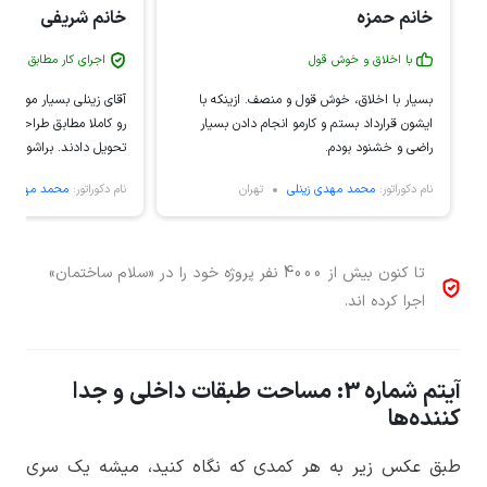
خانم حمزه
خانم شریفی
با اخلاق و خوش قول
اجرای کار مطابق با طر
بسیار با اخلاق، خوش قول و منصف. ازینکه با
آقای زینلی بسیار مودب، ک
ایشون قرارداد بستم و کارمو انجام دادن بسیار
رو کاملا مطابق طراحی ک
راضی و خشنود بودم.
تحویل دادند. براشون آرز
افزون دارم.
نام دکوراتور:
محمد مهدی زینلی
تهران
نام دکوراتور:
محمد مهدی زی
تا کنون بیش از 4000 نفر پروژه خود را در «سلام ساختمان»
اجرا کرده اند.
آیتم شماره 3: مساحت طبقات داخلی و جدا
کننده‌ها
طبق عکس زیر به هر کمدی که نگاه کنید، میشه یک سری