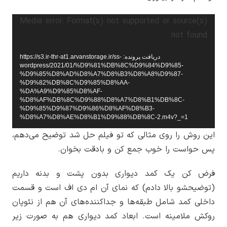
نمایشگر
Media error: Format(s) not supported or source(s)
ویدیو
not found
دریافت پرونده: https://s3.ir-thr-at1.arvanstorage.ir/ss-
wordpress/2021/01/%D9%81%DB%8C%D9%84%D9%85-
%D9%85%D8%AD%D8%A7%D8%B3%D8%A8%D9%87-
%D9%82%DB%8C%D9%85%D8%AA-
%DA%A9%D9%85%D8%AF-
%D8%AF%DB%8C%D9%88%D8%A7%D8%B1%DB%8C-
%D9%85%D9%87%D9%86%D8%AF%D8%B3-
%D8%A7%D8%AE%D8%B1%D9%88%DB%8C-2.m4v?_=1
این روش را روی مثالی که تو فیلم حل شد توضیح می‌دهم،
پس حواست را خوب جمع کن و بادقت بخوان.
فرض کن یک کمد دیواری بدون پشت و بدنه داریم
(توضیحشو بالا دادم) که نمای آن ام دی اف است و قسمت
داخلی کمد شامل طبقه‌ها و جداکننده‌های آن هم از نئوپان
روکش ملامینه است. ابعاد کمد دیواری هم به صورت زیر