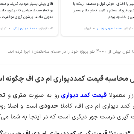
ار با اخلاق، خوش قول و منصف. ازینکه با
آقای زینلی بسیار مودب، کاربلد و منصف
ون قرارداد بستم و کارمو انجام دادن بسیار
رو کاملا مطابق طراحی که بهشون دادی
ضی و خشنود بودم.
تحویل دادند. براشون آرزوی موفقیت ه
افزون دارم.
 دکوراتور:
محمد مهدی زینلی
تهران
نام دکوراتور:
محمد مهدی زینلی
تهران
کنون بیش از 4000 نفر پروژه خود را در «سلام ساختمان» اجرا کرده اند.
محاسبه قیمت کمددیواری ام دی اف چگونه ا
زار معمولا
قیمت کمد دیواری
رو به صورت
متری
و
تخ
 کمد دیواری ام دی اف، کاملا
حدودی
است و اصلا رو
 گیری درست جور دیگری است که در اینجا به شما می‌گ
“درست” قیمت گیری کمددیواری ام دی اف چیست؟