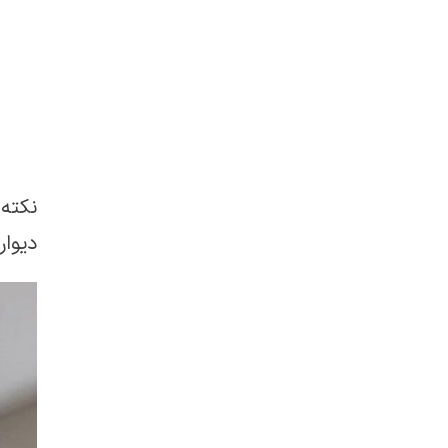
نکته
دیواری ش