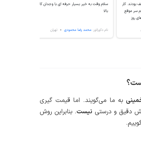
 بودند. کار
سلام وقت به خیر بسیار حرفه ای با وجدان کاری
آقای عبدالرز
م سر موقع
بالا
دقیق بودوخی
ای روز
خیلی از ایشا
نام دکوراتور:
محمد رضا محمودی
تهران
نام دکوراتور:
مه
ست؟
مینی
به ما می‌گویند. اما قیمت گیری
ش دقیق و درستی
نیست
. بنابراین روش
وییم.