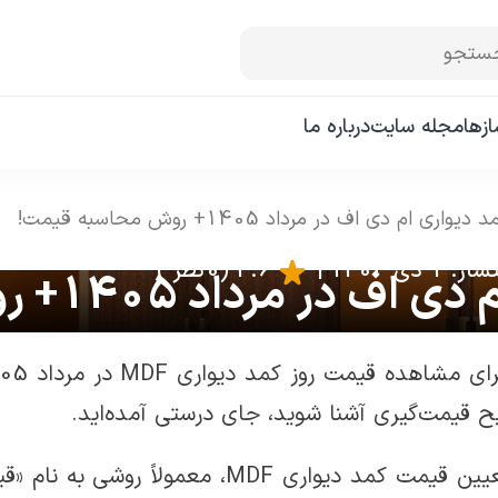
ستجو
زها
مجله سایت
درباره ما
ری ام دی اف در مرداد 1405+ روش محاسبه قیمت!
1 دی 1404
|
3.6
(0 نظر )
داد 1405+ روش محاسبه قیمت!
 قیمت‌گیری آشنا شوید، جای درستی آمده‌اید.
در تعیین قیمت کمد دیواری MDF، معمو