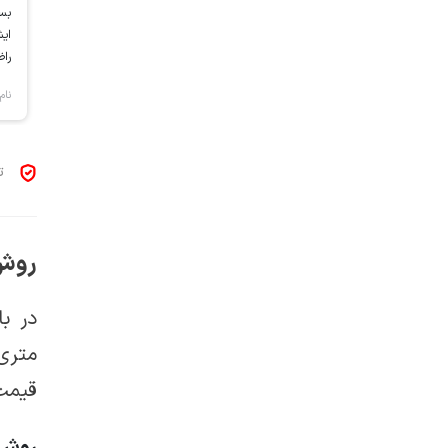
بسی
ایش
را
نام
تا 
روش 
در با
متری
قیمت
روش 