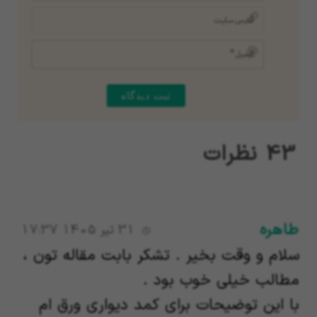
آدرس
سایت
ایمیل*
43
نظرات
طاهره
31 تیر 1405 17:37
سلام و وقت بخیر . تشکر بابت مقاله تون ،
مطالب خیلی خوب بود .
با این توضیحات برای کمد دیواری ورق ام