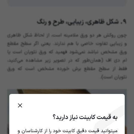
9. شکل ظاهری، زیبایی، طرح و رنگ
چون روکش هر دو ورق ملامینه است، از لحاظ شکل ظاهری
و زیبایی تفاوت خاصی با هم ندارند. یعنی اگر سطح مقطع
ورق مشخص نباشد نمی‌شود فهمید که ورق نئوپان است یا
ام دی اف (همان‌طور که در تصویر زیر مشاهده می‌کنید،
فقط از سطح مقطع برش خورده مشخص است که ورق
نئوپان است).
به قیمت کابینت نیاز دارید؟
میتوانید قیمت دقیق کابینت خود را از کارشناسان و