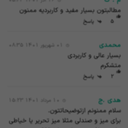
م . ک
16 آذر 1401 05:43
مطالبتون بسیار مفید و کاربردیه ممنون
5
پاسخ
محمدی
01 شهریور 1401 08:35
بسیار عالی و کاربردی
متشکرم
2
پاسخ
هدی .ج
10 مرداد 1401 15:23
سلام ممنونم ازتوضیحاتتون.
برای میز و صندلی مثلا میز تحریر یا خیاطی