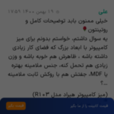
علی
19 بهمن 1400 17:59
خیلی ممنون بابد توضیحات کامل و
روتینتون
یه سوال داشتم، خواستم بدونم برای میز
کامپیوتر با ابعاد بزرگ که فضای کار زیادی
داشته باشه ، ظاهرش هم خوبه باشه و وزن
زیادی هم تحمل کنه، جنس ملامینه بهتره
یا MDF، جفتش هم با روکش ثابت ملامینه
…؟
(میز کامپیوتر هیراد مدل R103)
1
پاسخ
قیمت بگیر
قیمت کابینت را از ما بگیر