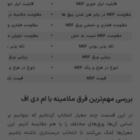
قابلیت ابزار خوری MDF
>
قابلیت ابزار خوری ن
مقاومت MDF در برابر هرز شدن پیچ ها
<
مقاومت ملامینه در براب
مقاومت فشاری و خمشیِ ورق MDF
>
مقاومت فشاری و خمشی
مقاومت MDF نسبت به خش
=
مقاومت نئوپان ملامی
لکه پذیر بودن MDF
=
لکه پذیر بودن 
زیبایی ورق MDF
=
زیبایی ورق نئوپا
تنوع در طرح و رنگ MDF
>
تنوع در طرح و رنگ ن
قیمت MDF
>
قیمت نئوپان م
بررسی مهم‌ترین فرق ملامینه با ام دی اف
در این قسمت چند معیار انتخاب کرده‌ایم که بتوانیم بر
اساس آن‌ها ورق‌های مختلف را با هم مقایسه کنیم. این
معیارها کمک می‌کنند تا انتخاب درست‌تری داشته باشیم.