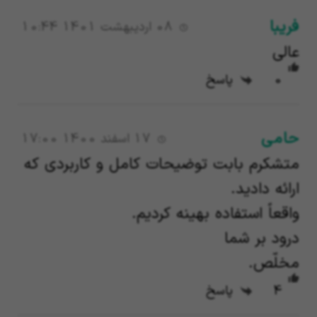
فریبا
08 اردیبهشت 1401 10:44
عالی
0
پاسخ
حامی
17 اسفند 1400 17:00
متشکرم بابت توضیحات کامل و کاربردی که
ارائه دادید.
واقعاً استفاده بهینه کردیم.
درود بر شما
مخلّص.
4
پاسخ