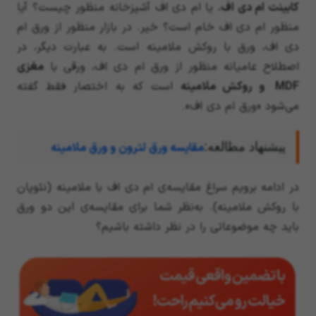
کابینت ام دی اف
، یا ام دی اف آشپزخانه منظور چیست؟ آیا
منظور ام دی اف خام است؟ خیر. در بازار منظور از ورق ام
دی اف، ورق با روکش ملامینه است. به عبارت دیگر، در
اصطلاح عامیانه منظور از ورق ام دی اف، ورقی با
مغزی
MDF
و روکش ملامینه
است که به اختصار فقط گفته
می‌شود «ورق ام دی اف».
پیشنهاد مطالعه:
مقایسه ورق لترون و ورق ملامینه
در ادامه برویم سراغ مقایسه‌ی ام دی اف با ملامینه (نئوپان
با روکش ملامینه). به‌نظر شما برای مقایسه‌ی این دو ورق
باید چه موضوعاتی را در نظر داشته باشیم؟