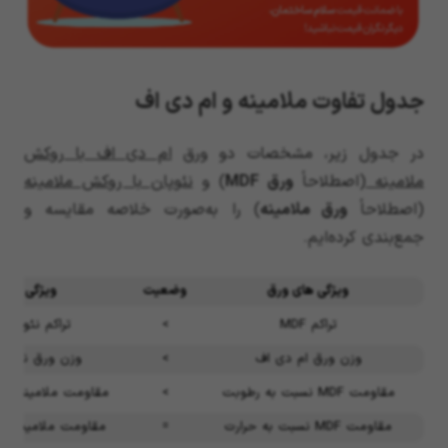
جدول تفاوت ملامینه و ام دی اف
در جدول زیر، مشخصات دو ورق
ام دی اف با روکش
ملامینه
(اصطلاحاً
ورق
MDF
) و
نئوپان با روکش ملامینه
(اصطلاحاً
ورق ملامینه
) را به‌صورت خلاصه مقایسه و
جمع‌بندی کرده‌ایم.
ویژگی های ورق
وضعیت
ویژگی های
تراکم MDF
>
تراکم نئوپان 
وزن ورق ام دی اف
>
وزن ورق نئوپان
مقاومت MDF نسبت به رطوبت
>
مقاومت ملامینه نس
مقاومت MDF نسبت به حرارت
=
مقاومت ملامینه نس