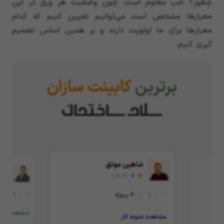
چطور؟ خب معلوم است، چون وضعیت هر ورق در این
معیارها مشخص است می‌توانیم تعیین کنیم که کدام
معیارها برای ما اولویت دارند و بر همین اساس تصمیم
گیری کنیم.
برترین
کابینت سازان
شاهین موثق
امید
5
(5 نظر)
5
...
|
6
پروژه
...
|
0
مشاهده نمونه
مشاهده نمونه کار