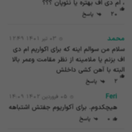
، ام دی اف بهتره یا نئوپان ؟؟؟
20
پاسخ
محمد
03 تیر 1401 12:49
سلام من سوالم اینه که برای اکواریم ام دی
اف بزنم یا ملامینه از نظر مقامت وعمر بالا
البته با آهن کشی داخلش
2
پاسخ
Feri
05 فروردین 1402 14:09
هیچکدوم. برای آکواریوم جفتش اشتباهه
0
پاسخ