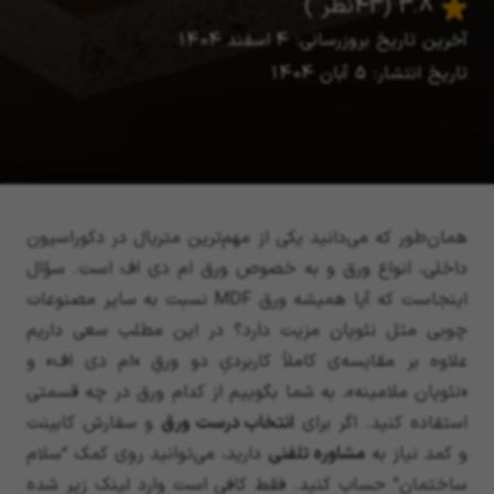
3.8
(43 نظر )
آخرین تاریخ بروزرسانی: 4 اسفند 1404
تاریخ انتشار: 5 آبان 1404
همان‌طور که می‌دانید یکی از مهم‌ترین متریال در دکوراسیون
داخلی، انواع ورق و به خصوص ورق ام دی اف است. سؤال
اینجاست که آیا همیشه ورق MDF نسبت به سایر مصنوعات
چوبی مثل نئوپان مزیت دارد؟ در این مطلب سعی داریم
علاوه بر مقایسه‌ی کاملاً کاربردیِ دو ورقِ «ام دی اف» و
«نئوپان ملامینه»، به شما بگوییم از کدام ورق در چه قسمتی
استفاده کنید. اگر برای
انتخاب درست ورق
و سفارش کابینت
و کمد نیاز به
مشاوره تلفنی
دارید، می‌توانید روی کمک “سلام
ساختمان” حساب کنید. فقط کافی است وارد لینک زیر شده