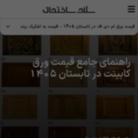
قیمت ورق ام دی اف در تابستان 1405 – قیمت به تفکیک برند
راهنمای جامع قیمت ورق
کابینت در تابستان 1405