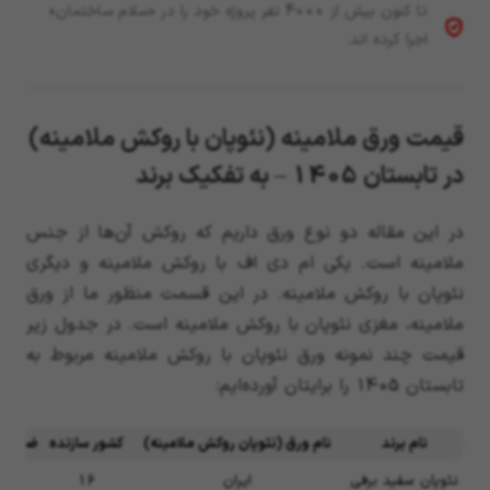
تا کنون بیش از 4000 نفر پروژه خود را در «سلام ساختمان»
اجرا کرده اند.
قیمت ورق ملامینه (نئوپان با روکش ملامینه)
در تابستان 1405 – به تفکیک برند
در این مقاله دو نوع ورق داریم که روکش آن‌ها از جنس
ملامینه است. یکی ام دی اف با روکش ملامینه و دیگری
نئوپان با روکش ملامینه. در این قسمت منظور ما از ورق
ملامینه، مغزی نئوپان با روکش ملامینه است. در جدول زیر
قیمت چند نمونه ورق نئوپان با روکش ملامینه مربوط به
تابستان 1405 را برایتان آورده‌ایم:
نام برند
نام ورق (نئوپان روکش ملامینه)
کشور سازنده
ضخامت (
نئوپان سفید برفی
ایران
16
366×183