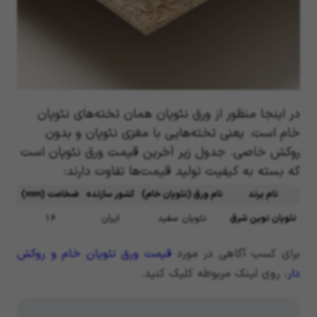
در اینجا منظور از ورق نئوپان همان تخته‌های نئوپان
خام است. یعنی تخته‌هایی با مغزی نئوپان و بدون
روکش خاصی. جدول زیر آخرین قیمت ورق نئوپان است
که بسته به کیفیت تولید قیمت‌ها تفاوت دارند:
نام برند
نام ورق
(نئوپان خام)
کشور سازنده
ضخامت
(
mm
)
ابعا
نئوپان نوین شرق
نئوپان سفید
ایران
16
66×183
برای کسب آگاهی در مورد
قیمت ورق نئوپان خام و روکش
دار
، روی لینک مربوطه کلیک کنید.