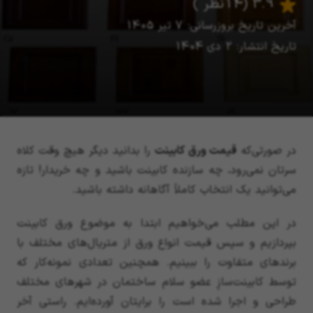
3.9
(14 نظر )
آخرین تاریخ بروزرسانی: 7 تیر 1405
تاریخ انتشار: 2 دی 1404
در صورتی‌که
قیمت ورق کابینت
را بدانید دیگر هیچ وقت کلاه
سرتان نمی‌رود، چه سازنده کابینت باشید و چه خریدار! تازه
می‌توانید یک انتخاب کاملاً آگاهانه داشته باشید.
در این مطلب می‌خواهیم ابتدا به موضوع ورق کابینت
بپردازیم و سپس قیمت انواع ورق از متریال‌های مختلف با
برندهای متفاوت را ببینیم. همچنین تعدادی نمونه‌کار که
توسط کابینت‌سازِ عضو سلام ساختمان در شهرهای مختلف
طراحی و اجرا شده است را برایتان آورده‌ایم. راستی آخر