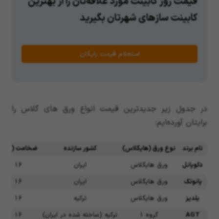
قیمت روز کابینت مورد علاقه‌تان را از بهترین
کابینت سازهای شهرتان بگیرید
استعلام قیمت رایگان
در جدول زیر جدیدترین قیمت انواع ورق های گلاس را
برایتان آورده‌ایم:
نام برند
نوع ورق (هایگلاس)
کشور سازنده
ضخامت (mm)
دکوپانل
ورق هایگلاس
ایران
16
پانوتک
ورق هایگلاس
ایران
16
یلدیز
ورق هایگلاس
ترکیه
16
AGT
گروه 1
ترکیه (ساخته شده در ایران)
16