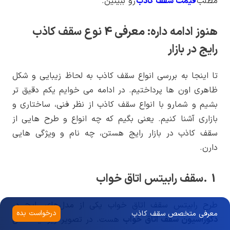
مطلب
قیمت سقف کاذب
رو ببینین.
هنوز ادامه داره: معرفی 4 نوع سقف کاذب
رایج در بازار
تا اینجا به بررسی انواع سقف کاذب به لحاظ زیبایی و شکل
ظاهری اون ها پرداختیم. در ادامه می خوایم یکم دقیق تر
بشیم و شمارو با انواع سقف کاذب از نظر فنی، ساختاری و
بازاری آشنا کنیم. یعنی بگیم که چه انواع و طرح هایی از
سقف کاذب در بازار رایج هستن، چه نام و ویژگی هایی
دارن.
1 .سقف رابیتس اتاق خواب
طرح رابیتس سقف اتاق خواب یکی از مدل‌های رایج در
درخواست بده
معرفی متخصص سقف کاذب
دکوراسیون سقف اتاق خواب
هست. در تصویر زیر، یک مدل