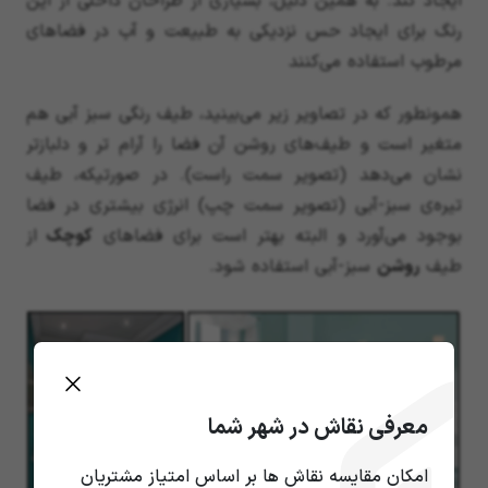
ایجاد کند. به همین دلیل، بسیاری از طراحان داخلی از این
رنگ برای ایجاد حس نزدیکی به طبیعت و آب در فضاهای
مرطوب استفاده می‌کنند
همونطور که در تصاویر زیر می‌بینید، طیف رنگی سبز آبی هم
متغیر است و طیف‌های روشن آن فضا را آرام تر و دلبازتر
نشان می‌دهد (تصویر سمت راست). در صورتیکه، طیف
تیره‌ی سبز-آبی (تصویر سمت چپ) انرژی بیشتری در فضا
بوجود می‌آورد و البته بهتر است برای فضاهای
کوچک
از
طیف
روشن
سبز-آبی استفاده شود.
معرفی نقاش در شهر شما
امکان مقایسه نقاش ها بر اساس امتیاز مشتریان