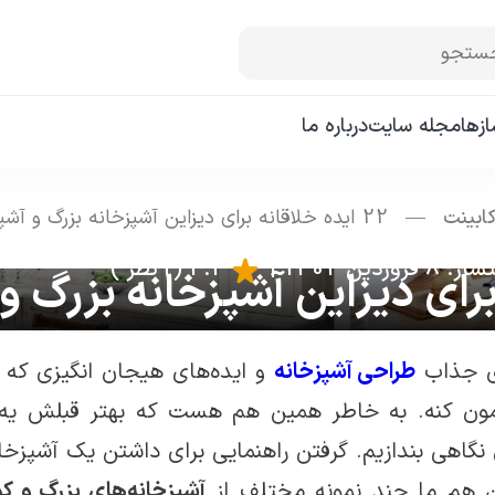
ستجو
زها
مجله سایت
درباره ما
ابینت
—
22 ایده خلاقانه برای دیزاین آشپزخانه بزرگ و آشپزخانه کوچک
فروردین 1402
|
4.4
(1 نظر )
ی جذاب
طراحی آشپزخانه
و ایده‌های هیجان انگیزی که 
ون کنه. به خاطر همین هم هست که بهتر قبلش یه 
 نگاهی بندازیم. گرفتن راهنمایی برای داشتن یک آشپز
 هم ما چند نمونه مختلف از
آشپزخانه‌های بزرگ و 