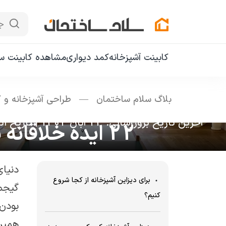
ج
کابینت آشپزخانه
کمد دیواری
مشاهده کابینت سا
بلاگ سلام ساختمان
—
طراحی آشپزخانه و ک
آخرین تاریخ بروزرسانی: 23 آبان 1402
|
تاریخ انتشار: 8 
22 ایده خلاقانه برای دیزاین آشپزخانه بزرگ و آشپزخانه کوچک
دنیا
برای دیزاین آشپزخانه از کجا شروع
گیجم
کنیم؟
بودن
همین