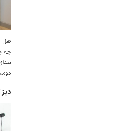
قبل ا
چه چی
بندا
دوست 
دیزا