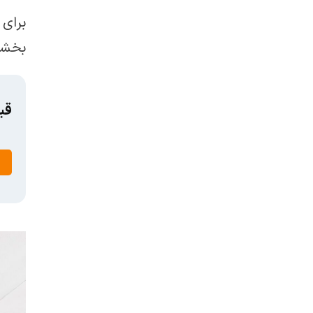
برای
بخشی 
قی