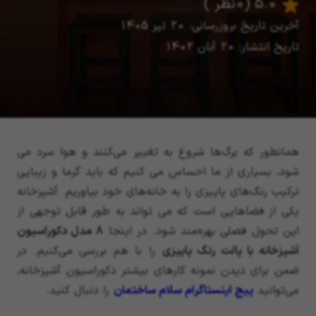
5.0
(0 نظر )
آخرین تاریخ بروزرسانی: 20 تیر 1405
تاریخ انتشار: 20 آبان 1402
همانطور که برگ‌ها شروع به تغییر می‌کنند و هوا سرد می
شود، بسیاری از ما احساس می کنیم که باید گرما و زیبایی
ترکیب رنگ‌های پاییزی را به خانه‌های خود بیاوریم. آشپزخانه
یکی از فضاهایی است که می تواند به طور قابل توجهی از
این تحول فصلی بهره‌مند شود. در اینجا
8 مدل دکوراسیون
آشپزخانه با پالت رنگ پاییزی
را با هم بررسی می‌کنیم. در
ضمن برای دیدن نمونه کارهای بیشتر دکوراسیون آشپزخانه،
می‌توانید
پیج اینستاگرام سلام ساختمان
را دنبال کنید.