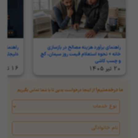
جذب مخاطب، تجربه‌ای ارزشمند برای او رقم
بزنند.
راهنمای برآورد هزینه مصالح در بازسازی
راهنمای ج
خانه + نحوه استعلام قیمت روز سیمان، گچ
دلیجان در سا
و چسب کاشی
16 تیر 1405
20 تیر 1405
ما درخدمتیم!
از اینجا درخواست بدین تا با شما تماس بگیریم