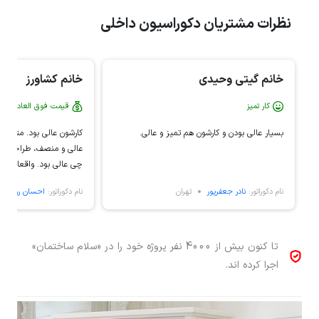
نظرات مشتریان دکوراسیون داخلی
خانم گیتی وحیدی
خانم کشاورز
کار تمیز
قیمت فوق العاده عال
بسیار عالی بودن و کارشون هم تمیز و عالی.
کارشون عالی بود. متریال
عالی و منصف، طراحی عال
چی عالی بود. واقعا ممنو
ساختمان که باعث شد با 
نام دکوراتور:
نادر جعفرپور
تهران
نام دکوراتور:
احسان رزمجوی
کابینت مورد علاقمونو دا
معرفیشون میکنم.عالی بو
تا کنون بیش از 4000 نفر پروژه خود را در «سلام ساختمان»
اجرا کرده اند.