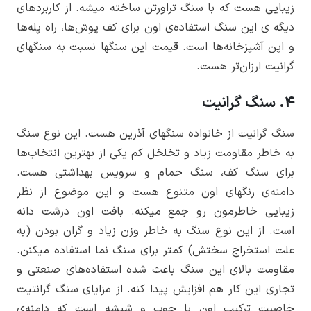
زیبایی هست که با سنگ تراورتن ساخته میشه. از کاربردهای
دیگه­ ی این سنگ استفاده­‌ی اون برای کف پوش‌ها، راه پله­‌ها
و اپن آشپزخانه­‌ها است. قیمت این سنگ­ها نسبت به سنگ­های
گرانیت ارزان‌­تر هست.
4. سنگ گرانیت
سنگ گرانیت از خانواده سنگ­های آذرین هست. این نوع سنگ
به خاطر مقاومت زیاد و تخلخل کم یکی از بهترین انتخاب­‌ها
برای سنگ کف، سنگ حمام و سرویس بهداشتی هست.
دامنه­‌ی رنگ­های اون متنوع هست و این موضوع از نظر
زیبایی خاطرمون رو جمع میکنه. بافت اون درشت دانه
است. از این نوع سنگ به خاطر وزن زیاد و گران بودن (به
علت استخراج سختش) کمتر برای سنگ نما استفاده میکنن.
مقاومت بالای این سنگ باعث شده استفاده‌­های صنعتی و
تجاری این کار هم افزایش پیدا کنه. از مزایای سنگ گرانتیت
خاصیت ترکیب اون با چوب و شیشه است که دامنه­‌ی