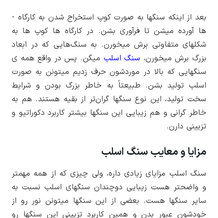
بعد از اینکه سنگ­ها به صورت کوپ استخراج شدن به کارگاه ­
ها آورده میشن تا فرآوری بشن. در کارگاه­ ها کوپ­ ها به
شکل­های متفاوتی برش میخورن. به سنگ‌هایی که در ابعاد
بزرگ برش میخورن،
سنگ اسلب
میگن. پس در واقع همه ­ی
سنگ­هایی که بالا در موردشون حرف زدیم میتونن به صورت
اسلب تولید بشن. طبیعتاً به خاطر بزرگ بودن و شرایط
سخت تولید، این نوع سنگ­ها گران‌­تر از بقیه هستند. هم به
خاطر گرانی و هم زیبایی این سنگ­ها بیشتر کاربرد دکوراتیو و
تزیینی دارن.
مزایا و معایب سنگ اسلب
سنگ اسلب مزایای زیادی داره، ولی چیزی که از همه مهم­تر
و واضح­تر هست زیبایی دوچندان سنگ­های اسلب نسبت به
سایر سنگ­ها هست. بعضی از این سنگ­ها میتونن نور رو از
خودشون عبور بدن و همین کاربرد تزیینی این سنگ­ها رو