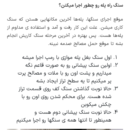
سنگ راه پله رو چطور اجرا میکنن؟
موقع اجرای سنگ­ها، پله­‌ها آخرین مکانهایی هستن که سنگ
کاری میشن. علت این کار رفت و آمد و استفاده­ ی مداوم از
پله­‌ها هست. پس بهتره در آخرین مرحله سنگ کاریش انجام
بشه تا موقع حمل مصالح صدمه نبینه.
اول سنگ بغل پله موازی با رمپ اجرا میشه
اولین سنگ پیشانی رو به صورت قاعم نگه
میداریم و پشت اون رو با ملات و مصالح پرت
پر میکنیم تا یه سطح تراز ایجاد بشه
حالا نوبت گذاشتن سنگ کف روی قسمت تراز
شده هست. برای محکم شدن روی اون رو با
چکش میکوبن
حالا نوبت سنگ پیشانی دوم هست و
همینطور تا انتها همه­ ی سنگ­ها رو اجرا میکنیم