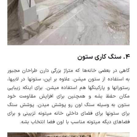
4. سنگ کاری ستون
گاهی در بعضی­ خانه­‌ها که متراژ بزرگی دارن طراحان مجبور
به استفاده از ستون میشن. علاوه بر این، ستون­ها در لابی­ها،
رستوران­ها و پارکینگ­ها هم استفاده میشن. برای اینکه زیبایی
مکان حفظ بشه و هم­چنین برای افزایش مقاومت خود
ستون به وسیله سنگ اون رو پوشش میدن. پوشش سنگ
برای ستون­ها برای فضای داخلی خانه میتونه تزیینی و برای
فضاهای دیگه میتونه مناسب با اون فضا انتخاب بشه.