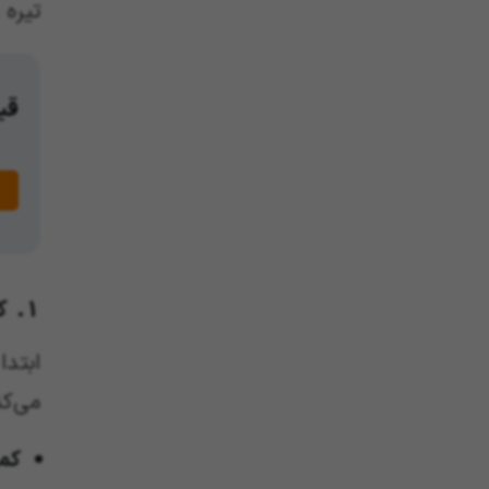
تیره 
قیم
1. کمد دیواری با رنگ روشن و خنثی
ابتدا
می‌کن
کم