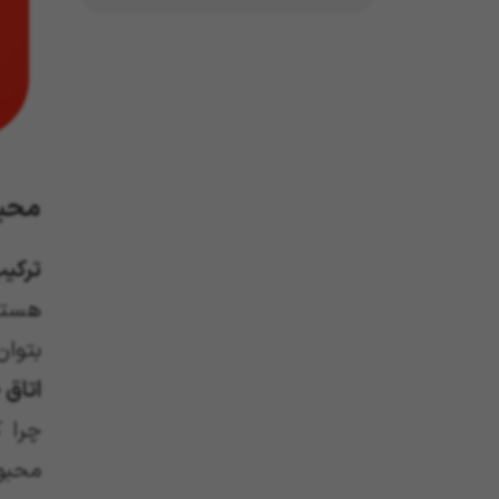
محبو
ترکیب
هستند
بتوا
اتاق 
چرا ک
محبوب