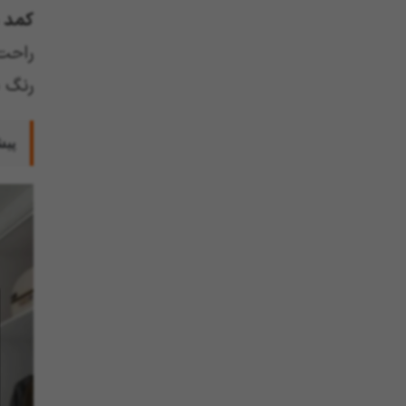
کمد 
راحت
رنگ 
پیش