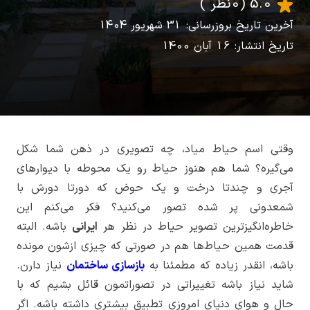
5.0
(0 نظر )
آخرین تاریخ بروزرسانی: 31 شهریور 1404
تاریخ انتشار: 16 آبان 1400
وقتی اسم حیاط میاد، چه تصویری در ذهن شما شکل
می‌گیره؟ شما هم هنوز حیاط رو یک محوطه با دیوارهای
آجری و چندتا درخت و یک حوض که دورتا دورش با
شمعدونی پر شده تصور می‌کنید؟ فکر می‌کنم این
خاطره‌انگیزترین تصویر حیاط در نظر هر
ایرانی
باشه. البته
قدمت همین حیاط‌ها هم در صورتی که چیزی ازشون مونده
باشه، انقدر زیاده که مطمئنا به
بازسازی ساختمان
نیاز دارن.
شاید نیاز باشه تغییراتی در تصوراتمون قائل بشیم که با
حال و هوای دنیای امروزی تطبیق بیشتری داشته باشه. اگر