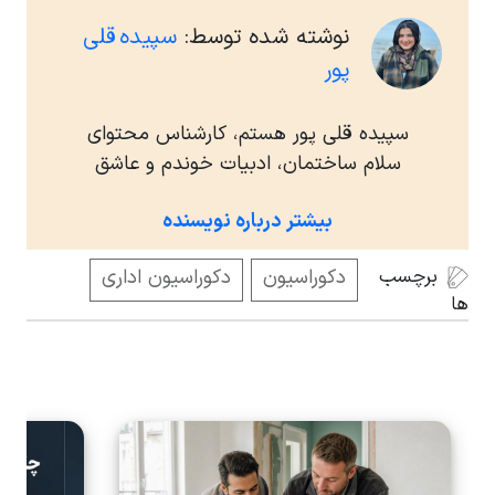
همان کابینت ساز پروژه‌ی خود را اجرا کنید، هزینه
نوشته شده توسط:
سپیده قلی
طراحی از شما دریافت می‌شود.
پور
سپیده قلی پور هستم، کارشناس محتوای
سلام ساختمان، ادبیات خوندم و عاشق
نوشتنم. مقالاتی که برای شما می‌نویسم،
بیشتر درباره نویسنده
حاصل خوندن و سرچ کردن و مصاحبه با
کابینت سازهای سلام ساختمان هست.
برچسب
دکوراسیون
دکوراسیون اداری
امیدوارم بعد از خوندن مقالاتم به جواب
ها
سوالاتتون برسید.