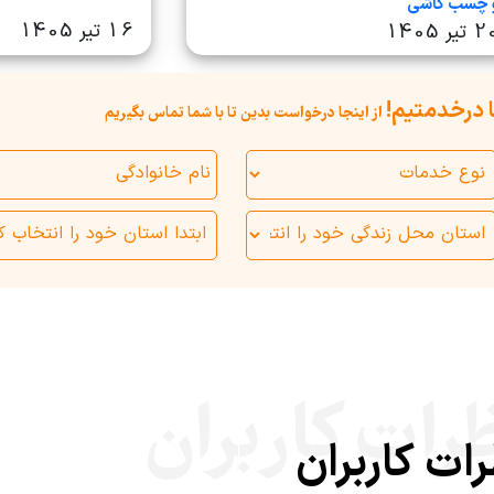
 چسب کاشی
16 تیر 1405
تیر 1405
 درخدمتیم!
از اینجا درخواست بدین تا با شما تماس بگیریم
رات کاربران
ات کاربران