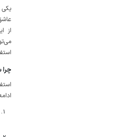
یکی ا
عاشق 
از ا
می‌ت
استفا
چرا س
استفا
ادامه