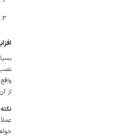
افزا
بسیا
نصب
از آن
نکته 
عملاً
خواه