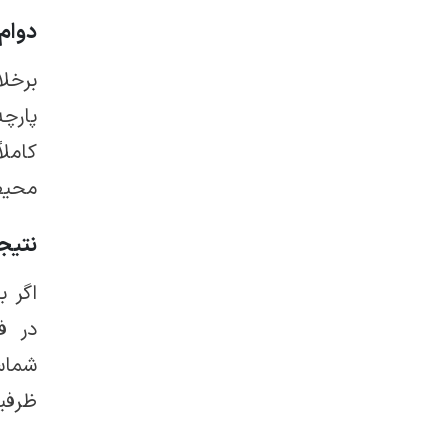
دوام
برخل
کامل
محیط
نتیج
اگر ب
در ف
شماس
ظرفیت