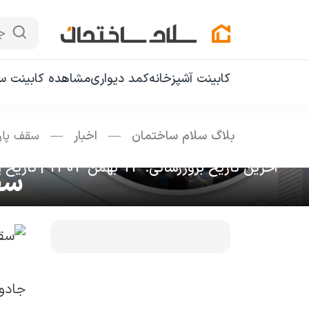
ج
کابینت آشپزخانه
کمد دیواری
مشاهده کابینت سا
بلاگ سلام ساختمان
—
اخبار
—
سقف پارچ
آخرین تاریخ بروزرسانی: 13 بهمن 1404
|
تاریخ انتشار:
سق
جادو