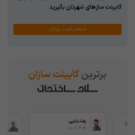
کابینت سازهای شهرتان بگیرید
استعلام قیمت رایگان
برترین
کابینت سازان
رضا بابایی
حمدی)
میلا
5
(6 نظر)
5